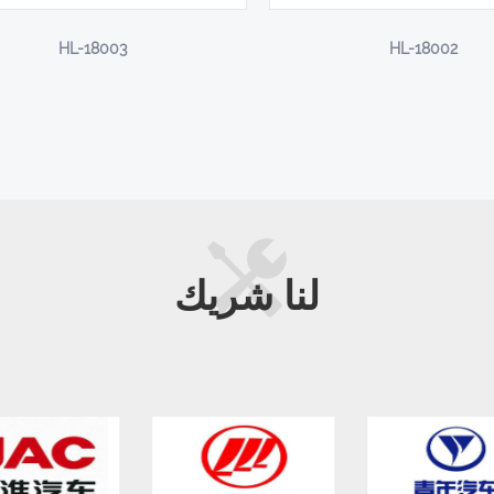
HL-18003
HL-18002
لنا
شريك