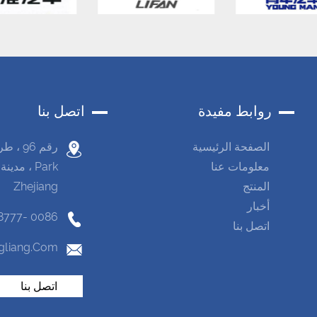
روابط مفيدة
اتصل بنا
الصفحة الرئيسية
معلومات عنا
المنتج
Zhejiang
أخبار
0086 -575-87438777
اتصل بنا
gliang.com
اتصل بنا