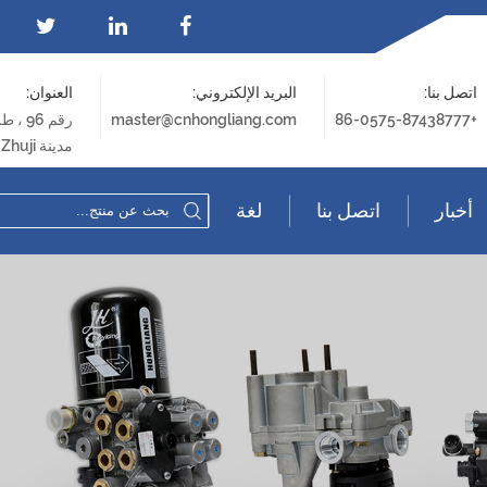
اتصل بنا:
البريد الإلكتروني:
العنوان:
+86-0575-87438777
master@cnhongliang.com
رقم 96 ، طريق Xingye ، Fengqiao Industrial Park ،
مدينة Zhuji ، مدينة Shaoxing ، مقاطعة Zhejiang
أخبار
اتصل بنا
لغة