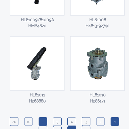
HL81009/81009A
HL81008
HMB4820
H4613192740
HL81011
HL81010
H268880
H286171
20
10
...
5
4
3
2
1