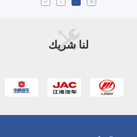
>>
>
...
30
لنا
شريك