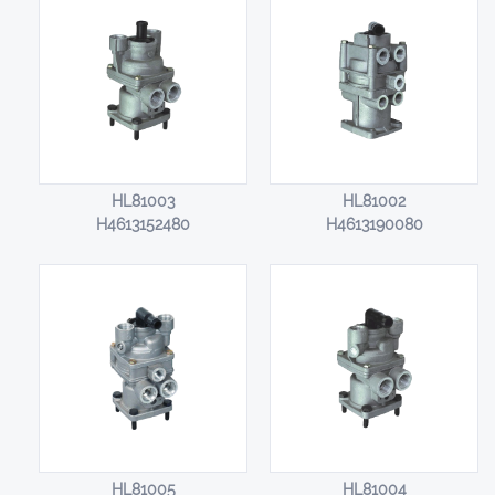
HL81003
HL81002
H4613152480
H4613190080
HL81005
HL81004