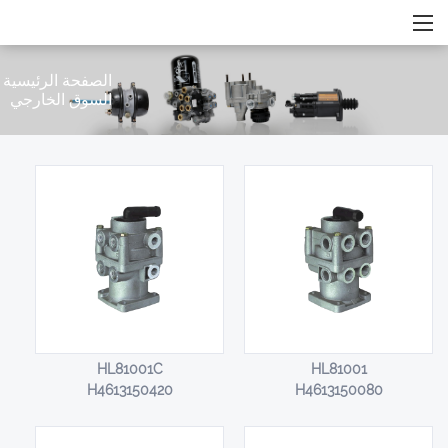
الصفحة الرئيسية
/
السوق الخارجي
HL81001C
HL81001
H4613150420
H4613150080