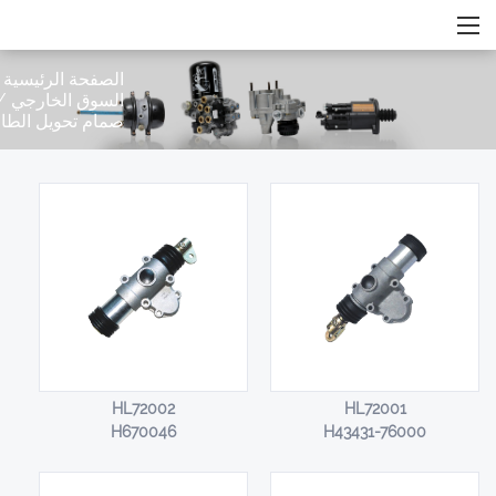
الصفحة الرئيسية
/
السوق الخارجي
/
صمام تحويل الطا
HL72002
HL72001
H670046
H43431-76000