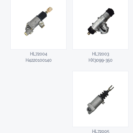
HL72004
HL72003
H4220100140
HX3099-350
HL72005