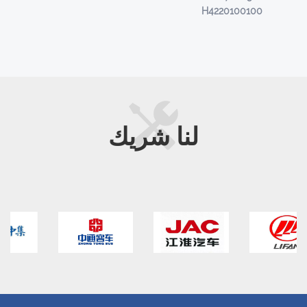
H4220100100
لنا
شريك