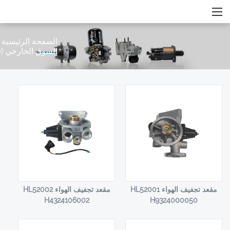
الصفحة الرئيسية
/
السوق الخارجي
(Page 20)
مقعد تجفيف الهواء HL52001
مقعد تجفيف الهواء HL52002
H4324106002
H9324000050