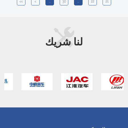
>>
>
...
30
...
22
21
لنا
شريك