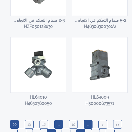
5-2 صمام التحكم في الاتجاه HL64007A / HL64007B
2-3 صمام التحكم في الاتجاه HL64008
HZF050128630
H4630630030(A)
HL64010
HL64009
H4630360050
H50000673571
20
19
18
...
10
...
<
<<