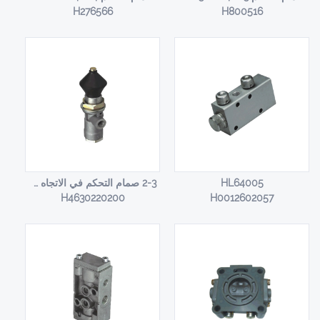
H276566
H800516
HL64005
2-3 صمام التحكم في الاتجاه HL64006
H4630220200
H0012602057