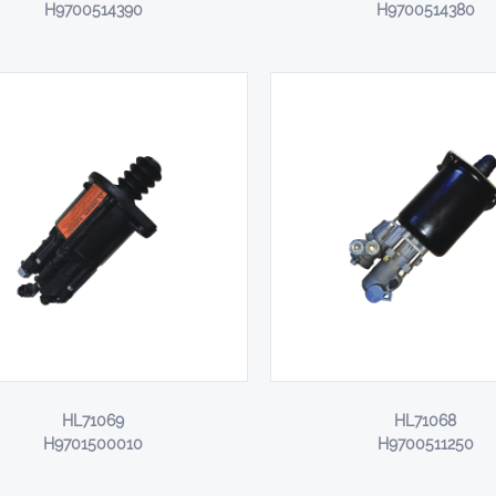
H9700514390
H9700514380
HL71069
HL71068
H9701500010
H9700511250