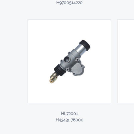
H9700514220
HL72001
H43431-76000