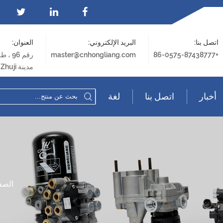
اتصل بنا:
البريد الإلكتروني:
العنوان:
+86-0575-87438777
master@cnhongliang.com
رقم 96 ، طريق Xingye ، Fengqiao Industrial Park ،
مدينة Zhuji ، مدينة Shaoxing ، مقاطعة Zhejiang
أخبار
اتصل بنا
لغة
الصف