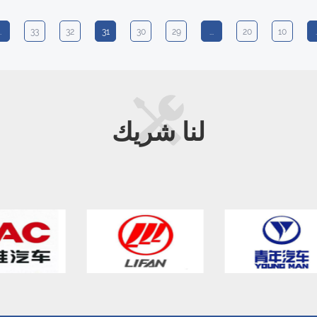
.
33
32
31
30
29
...
20
10
.
لنا
شريك