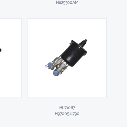
H629300AM
HL71067
H9700511790