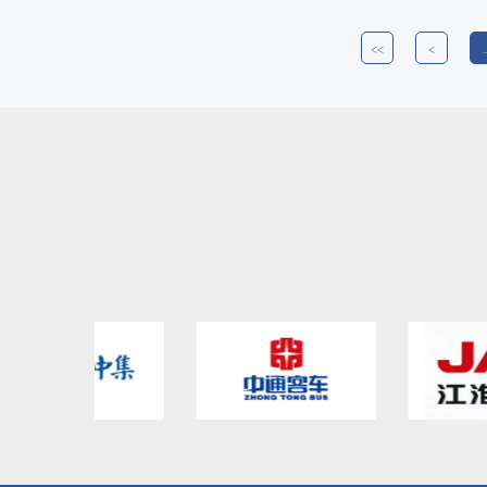
>>
>
..