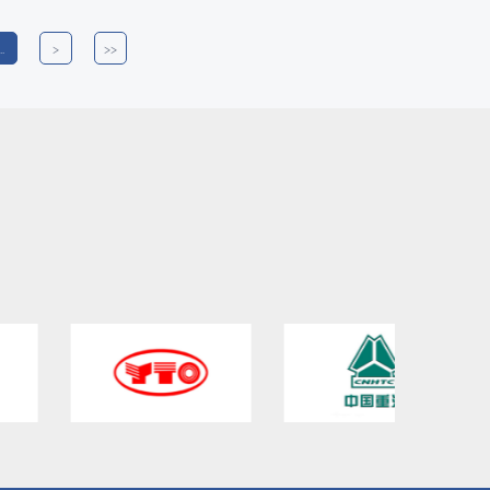
..
<
<<